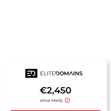
Die Domain
plantshare.d
steht zum Verkauf
€2,450
info_outline
ohne MwSt.