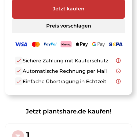
Jetzt kaufen
Preis vorschlagen
check
Sichere Zahlung mit Käuferschutz
info_outline
check
Automatische Rechnung per Mail
info_outline
check
Einfache Übertragung in Echtzeit
info_outline
Jetzt plantshare.de kaufen!
1.
shopping_cart